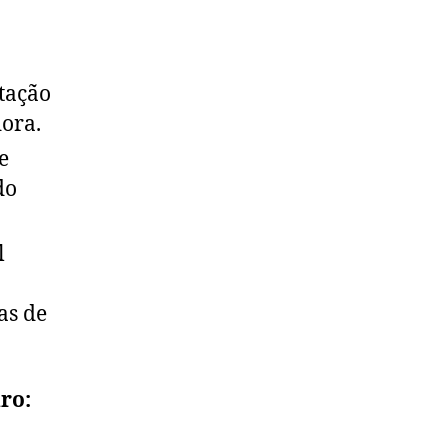
tação
dora.
e
do
l
as de
ro: