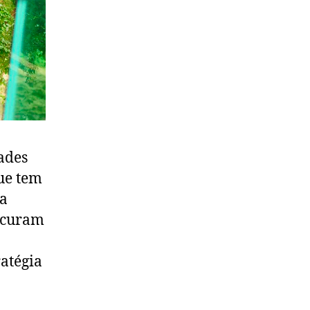
ades
ue tem
 a
ocuram
atégia