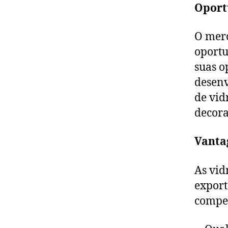
Oport
O merc
oportu
suas o
desenv
de vid
decora
Vanta
As vid
export
compet