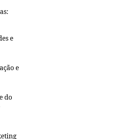
as:
des e
tação e
e do
e
keting