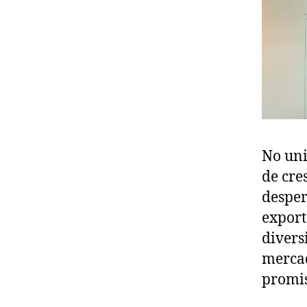
No uni
de cre
desper
export
divers
mercad
promis