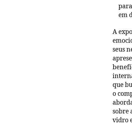
para
em d
A expo
emocio
seus n
aprese
benefí
intern
que b
o comp
aborda
sobre 
vidro 