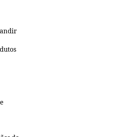
pandir
dutos
de