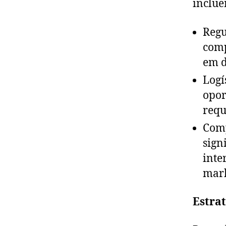
inclue
Regu
comp
em d
Logí
opor
requ
Comp
sign
inte
mark
Estrat