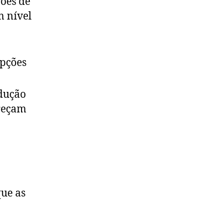
ões de
m nível
opções
odução
ereçam
ue as