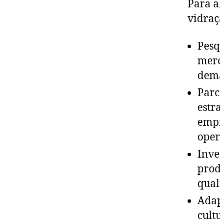
Para a
vidraç
Pesq
merc
dema
Parc
estr
empr
oper
Inve
prod
qual
Adap
cult