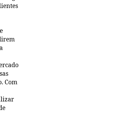
lientes
e
direm
a
mercado
sas
o. Com
lizar
de