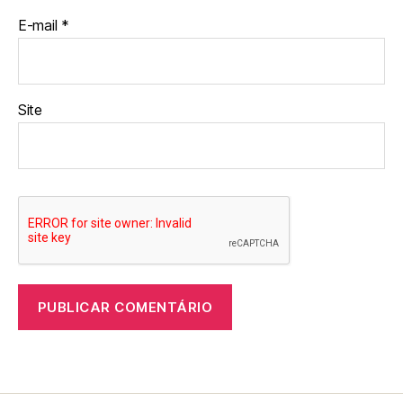
E-mail
*
Site
A
l
t