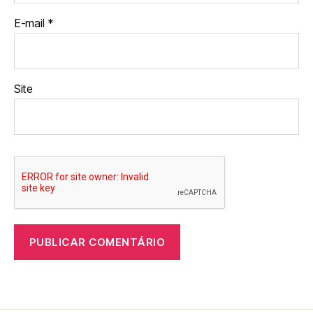
E-mail
*
Site
A
l
t