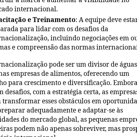
truir a marca e aumentar a visibilidade no
ado internacional.
acitação e Treinamento
: A equipe deve esta
arada para lidar com os desafios da
rnacionalização, incluindo negociações em o
mas e compreensão das normas internacionai
rnacionalização pode ser um divisor de água
as empresas de alimentos, oferecendo um
o para crescimento e diversificação. Embor
m desafios, com a estratégia certa, as empresa
transformar esses obstáculos em oportunida
preparar adequadamente e adaptar-se às
idades do mercado global, as pequenas empr
eiras podem não apenas sobreviver, mas pros