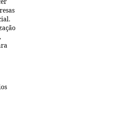
cer
resas
ial.
ização
,
ara
ios