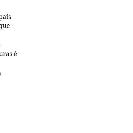
país
 que
e
uras é
a