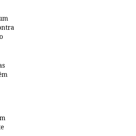
 um
ontra
o
as
têm
ém
te