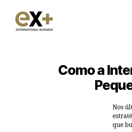
Como a Inte
Peque
Nos úl
estrat
que bu