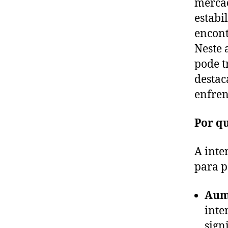
mercad
estabi
encont
Neste 
pode t
destac
enfren
Por qu
A inte
para p
Aum
inte
sign