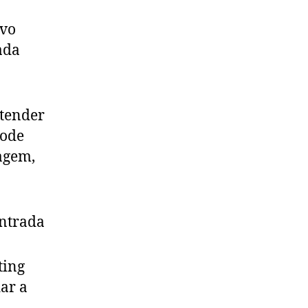
ovo
ada
atender
pode
agem,
entrada
ting
ar a