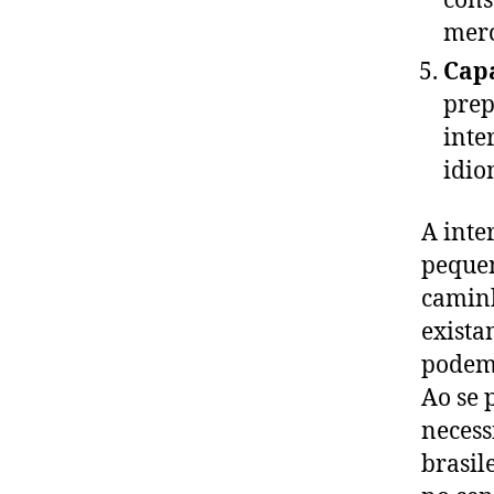
cons
merc
Cap
prep
inte
idio
A inte
pequen
caminh
exista
podem 
Ao se 
necess
brasil