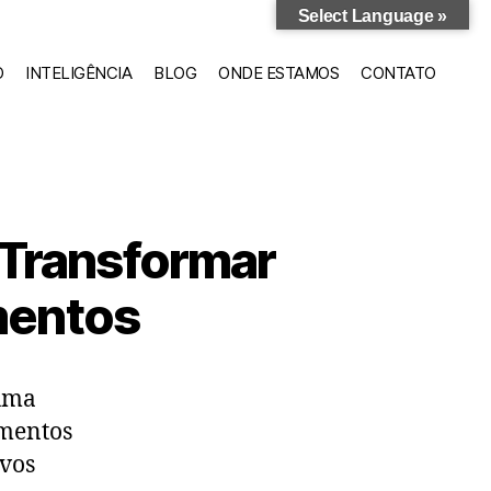
Select Language »
O
INTELIGÊNCIA
BLOG
ONDE ESTAMOS
CONTATO
 Transformar
mentos
 uma
imentos
ovos