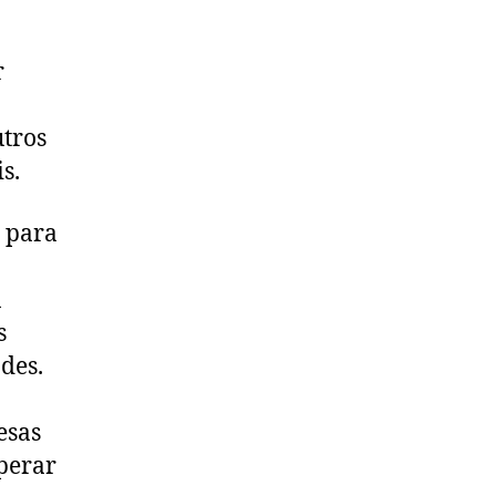
r
utros
s.
s para
a
s
des.
esas
perar