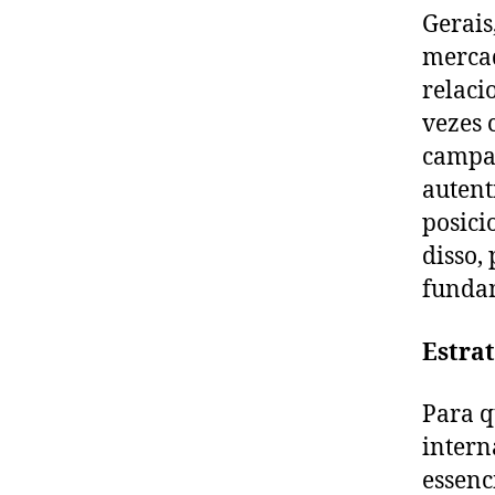
Gerais
mercad
relaci
vezes 
campan
autent
posic
disso,
fundam
Estrat
Para q
intern
essenc