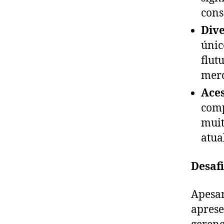
cons
Dive
únic
flut
merc
Aces
comp
muit
atua
Desafi
Apesar
aprese