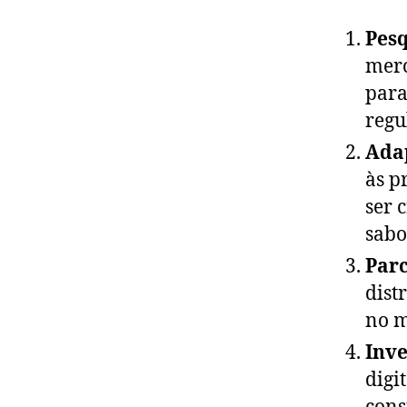
Pes
merc
para
regu
Ada
às p
ser 
sabo
Parc
dist
no m
Inv
digi