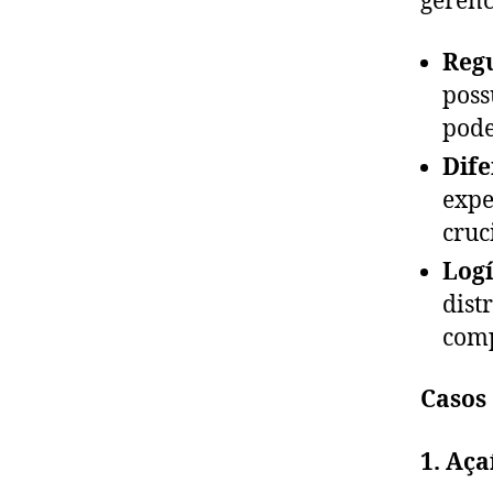
gerenc
Regu
poss
pode
Dife
expe
cruc
Logí
dist
comp
Casos
1. Aça