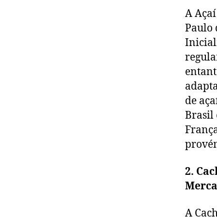
A Açaí
Paulo 
Inicia
regula
entant
adapta
de aça
Brasil
França
provém
2. Cac
Merca
A Cach