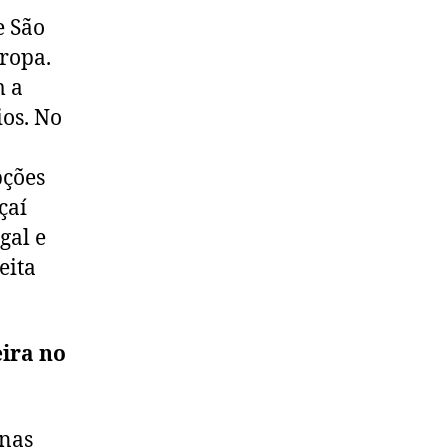
e São
ropa.
m a
os. No
pções
çaí
gal e
eita
eira no
inas